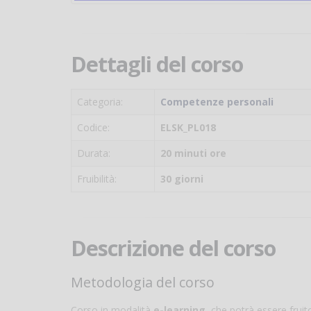
Dettagli del corso
Categoria:
Competenze personali
Codice:
ELSK_PL018
Durata:
20 minuti ore
Fruibilità:
30 giorni
Descrizione del corso
Metodologia del corso
Corso in modalità
e-learning
, che potrà essere frui