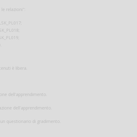
le relazioni":
 ELSK_PL017;
LSK_PL018;
LSK_PL019;
.
enuti è libera.
zione dell'apprendimento.
tazione dell'apprendimento.
i un questionario di gradimento.