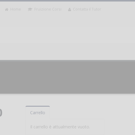
Home
Fruizione Corsi
Contatta il Tutor
0
Carrello
Il carrello è attualmente vuoto.