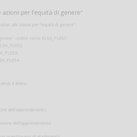
 azioni per l'equità di genere"
set alle azioni per l'equità di genere":
i genere" codice corso ELSK_PL051;
 ELSK_PL052;
LSK_PL053;
LSK_PL054.
enuti è libera.
zione dell'apprendimento.
tazione dell'apprendimento.
i un questionario di gradimento.