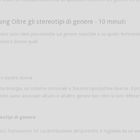
ng Oltre gli stereotipi di genere - 10 minuti
 genere sono idee preconcette sul genere maschile e su quello femminil
omini e donne quali:
o o essere donna.
 biologia, un sistema ormonale e funzioni riproduttive diverse. Il p
tiche siano associate all'uno o all'altro genere ben oltre le loro differe
eotipi di genere
.
icucci Formazione Srl. La distribuzione del prodotto è regolata da un a