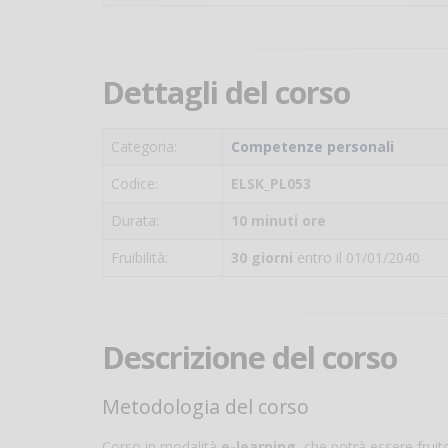
Dettagli del corso
Categoria:
Competenze personali
Codice:
ELSK_PL053
Durata:
10 minuti ore
Fruibilità:
30 giorni
entro il 01/01/2040
Descrizione del corso
Metodologia del corso
Corso in modalità
e-learning
, che potrà essere frui