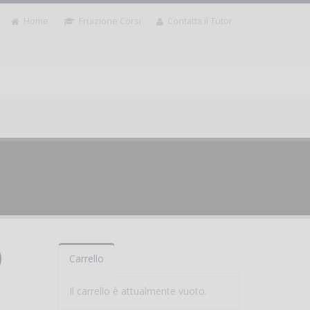
Home
Fruizione Corsi
Contatta il Tutor
0
Carrello
Il carrello è attualmente vuoto.