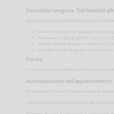
Corsi della categoria "Dal Mindset alle
Elenco dei corsi che approfondiscono il tema "Dal Mind
"UNI/PdR 125:2022: linee guida per la parità d
"Promuovere l'equità di genere" codice corso
"Oltre gli stereotipi di genere" codice corso E
"Lotta alle molestie di genere" codice corso E
Durata
Il corso ha una durata indicativa e la fruizione dei cont
Autovalutazione dell'apprendimento
Al termine del corso non è previsto un test di valuta
Possono essere presenti esercitazioni per l'autovalu
Al termine del corso è obbligatoria la compilazione d