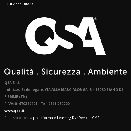
Video Tutorial
QSA S.r.l.
Indirizzo Sede legale: VIA ALLA MARCIALONGA, 3 – 38030 ZIANO DI
FIEMME (TN)
P.IVA: 01670340221 - Tel. 0461.950720
www.qsa.it
Realizzato con la
piattaforma e-Learning DynDevice LCMS