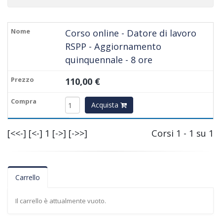
Corso online - Datore di lavoro
RSPP - Aggiornamento
quinquennale - 8 ore
110,00 €
Acquista
[<<-]
[<-]
1
[->]
[->>]
Corsi 1 - 1 su 1
Carrello
Il carrello è attualmente vuoto.