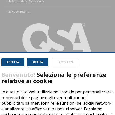
Forum della formazione
Video Tutorial
ACCETTA
RIFIUTA
Impostazioni
Benvenuto!
Seleziona le preferenze
relative ai cookie
QSA S.r.l.
Indirizzo Sede legale: VIA ALLA MARCIALONGA, 3 – 38030 ZIANO DI
In questo sito web utilizziamo i cookie per personalizzare i
FIEMME (TN)
contenuti delle pagine e gli eventuali annunci
P.IVA: 01670340221 - Tel. 0461.950720
pubblicitari/banner, fornire le funzioni dei social network
www.qsa.it
e analizzare il traffico verso i nostri server. Forniamo
Realizzato con la
piattaforma e-Learning DynDevice LCMS
anche informazioni sul modo in cui utilizzi il nostro sito ai