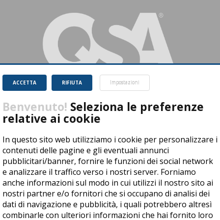
ACCETTA
RIFIUTA
Impostazioni
Benvenuto!
Seleziona le preferenze
relative ai cookie
QSA S.r.l.
Indirizzo Sede legale: VIA ALLA MARCIALONGA, 3 – 38030 ZIANO DI
In questo sito web utilizziamo i cookie per personalizzare i
FIEMME (TN)
contenuti delle pagine e gli eventuali annunci
P.IVA: 01670340221 - Tel. 0461.950720
pubblicitari/banner, fornire le funzioni dei social network
www.qsa.it
e analizzare il traffico verso i nostri server. Forniamo
Realizzato con la
piattaforma e-Learning DynDevice LCMS
anche informazioni sul modo in cui utilizzi il nostro sito ai
nostri partner e/o fornitori che si occupano di analisi dei
dati di navigazione e pubblicità, i quali potrebbero altresì
combinarle con ulteriori informazioni che hai fornito loro