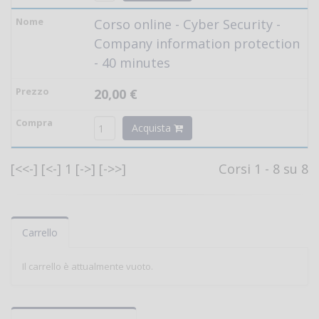
Corso online - Cyber Security -
Company information protection
- 40 minutes
20,00 €
Acquista
[<<-]
[<-]
1
[->]
[->>]
Corsi 1 - 8 su 8
Carrello
Il carrello è attualmente vuoto.